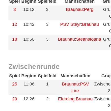
Spiel
Beginn
Spielfeld
Mannschaften
Gru
3
10:12
3
Braunau:Perg
Gru
12
10:42
3
PSV Steyr:Braunau
Gru
18
10:50
3
Braunau:Steanstoana
Gru
Zwischenrunde
Spiel
Beginn
Spielfeld
Mannschaften
Gru
25
11:06
1
Braunau:PSV
Zwische
Linz
3
29
12:26
2
Eferding:Braunau
Zwische
3